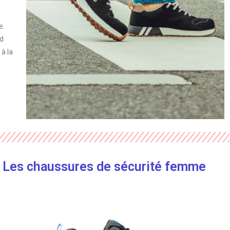
e.
nd
 à la
es chaussures de sécurité femme